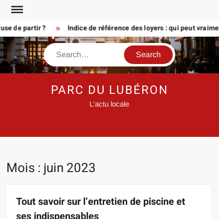
Skip
to
e partir ?
Indice de référence des loyers : qui peut vraiment 
content
Search
PARC DU LUBÉRON
L'actu locale
Mois :
juin 2023
Tout savoir sur l’entretien de piscine et
ses indispensables