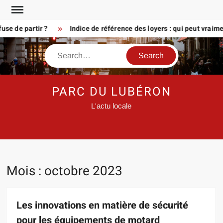
Skip
to
de partir ?
Indice de référence des loyers : qui peut vraiment 
content
Search
PARC DU LUBÉRON
L'actu locale
Mois :
octobre 2023
Les innovations en matière de sécurité
pour les équipements de motard