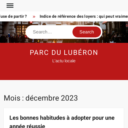
Skip
to
e partir ?
Indice de référence des loyers : qui peut vraiment 
content
Search
PARC DU LUBÉRON
L'actu locale
Mois :
décembre 2023
Les bonnes habitudes à adopter pour une
année réussie