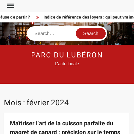
Skip
to
 de partir ?
Indice de référence des loyers : qui peut vraiment
content
Search
PARC DU LUBÉRON
L'actu locale
Mois :
février 2024
Maîtriser l’art de la cuisson parfaite du
magret de canard : précision sur le temps