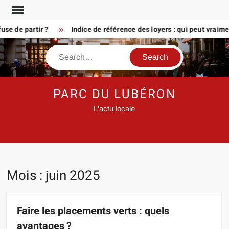
Skip
to
de partir ?
Indice de référence des loyers : qui peut vraiment
content
Search
PARC DU LUBÉRON
L'actu locale
Mois :
juin 2025
Faire les placements verts : quels
avantages ?