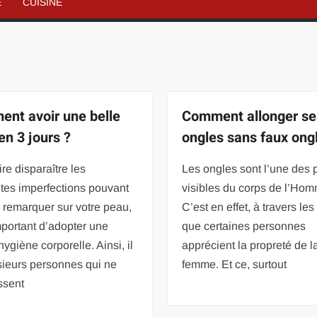
É
CUISINE
nt avoir une belle
Comment allonger se
en 3 jours ?
ongles sans faux ong
ire disparaître les
Les ongles sont l’une des p
ntes imperfections pouvant
visibles du corps de l’Ho
e remarquer sur votre peau,
C’est en effet, à travers le
important d’adopter une
que certaines personnes
ygiène corporelle. Ainsi, il
apprécient la propreté de l
sieurs personnes qui ne
femme. Et ce, surtout
ssent