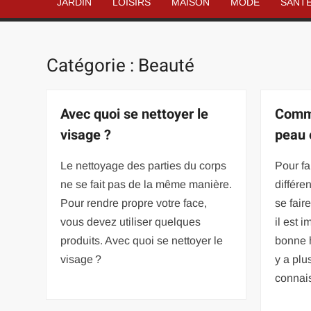
JARDIN
LOISIRS
MAISON
MODE
SANT
Catégorie :
Beauté
Avec quoi se nettoyer le
Comme
visage ?
peau 
Le nettoyage des parties du corps
Pour fa
ne se fait pas de la même manière.
différe
Pour rendre propre votre face,
se fair
vous devez utiliser quelques
il est 
produits. Avec quoi se nettoyer le
bonne h
visage ?
y a plu
connai