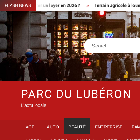
Skip
t augmenter un loyer en 2026 ?
FLASH NEWS
Terrain agricole à louer près d
to
content
Search
PARC DU LUBÉRON
L'actu locale
ACTU
AUTO
BEAUTÉ
ENTREPRISE
FAM