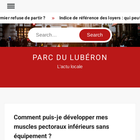
Skip
to
er refuse de partir ?
Indice de référence des loyers : qui peu
content
Search
PARC DU LUBÉRON
L'actu locale
Comment puis-je développer mes
muscles pectoraux inférieurs sans
équipement ?