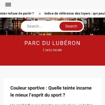
Skip
to
er refuse de partir ?
Indice de référence des loyers : qui peu
content
Search
PARC DU LUBÉRON
L'actu locale
Couleur sportive : Quelle teinte incarne
le mieux l’esprit du sport ?