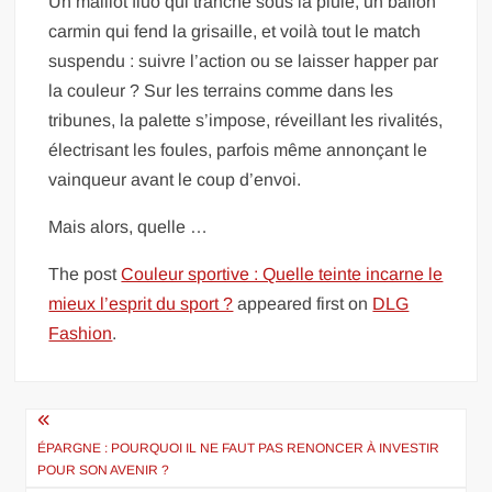
Un maillot fluo qui tranche sous la pluie, un ballon
carmin qui fend la grisaille, et voilà tout le match
suspendu : suivre l’action ou se laisser happer par
la couleur ? Sur les terrains comme dans les
tribunes, la palette s’impose, réveillant les rivalités,
électrisant les foules, parfois même annonçant le
vainqueur avant le coup d’envoi.
Mais alors, quelle …
The post
Couleur sportive : Quelle teinte incarne le
mieux l’esprit du sport ?
appeared first on
DLG
Fashion
.
Navigation
de
ÉPARGNE : POURQUOI IL NE FAUT PAS RENONCER À INVESTIR
POUR SON AVENIR ?