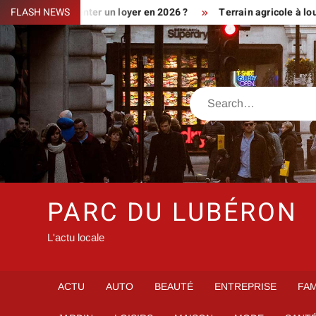
Skip
ment augmenter un loyer en 2026 ?
FLASH NEWS
Terrain agricole à louer prè
to
content
Search
PARC DU LUBÉRON
L'actu locale
ACTU
AUTO
BEAUTÉ
ENTREPRISE
FAM