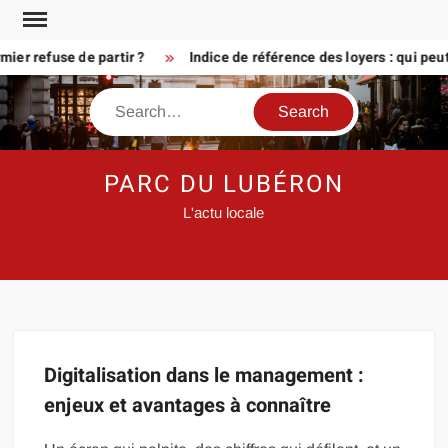
Skip
to
er refuse de partir ?
Indice de référence des loyers : qui peu
content
Search
PARC DU LUBÉRON
L'actu locale
Digitalisation dans le management :
enjeux et avantages à connaître