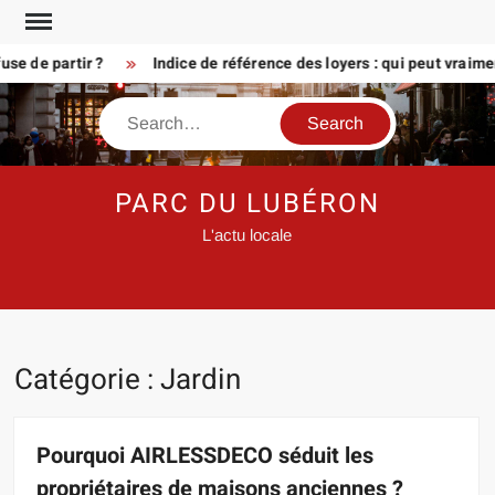
Skip
to
e partir ?
Indice de référence des loyers : qui peut vraiment 
content
Search
PARC DU LUBÉRON
L'actu locale
Catégorie :
Jardin
Pourquoi AIRLESSDECO séduit les
propriétaires de maisons anciennes ?