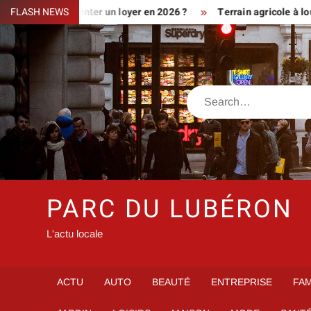
Skip
iment augmenter un loyer en 2026 ?
FLASH NEWS
Terrain agricole à louer pr
to
content
Search
PARC DU LUBÉRON
L'actu locale
ACTU
AUTO
BEAUTÉ
ENTREPRISE
FAM