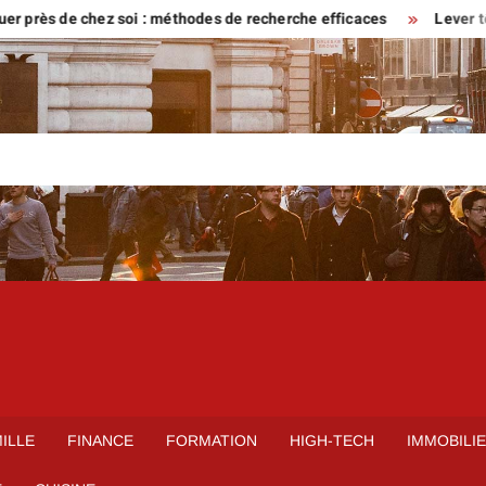
ès de chez soi : méthodes de recherche efficaces
Lever tôt ou ve
ILLE
FINANCE
FORMATION
HIGH-TECH
IMMOBILI