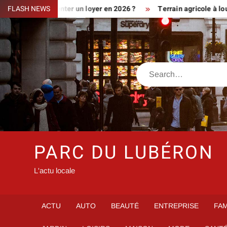
Skip
iment augmenter un loyer en 2026 ?
FLASH NEWS
Terrain agricole à louer prè
to
content
Search
PARC DU LUBÉRON
L'actu locale
ACTU
AUTO
BEAUTÉ
ENTREPRISE
FAM