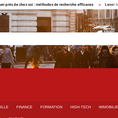
s de chez soi : méthodes de recherche efficaces
Lever tôt ou ve
ILLE
FINANCE
FORMATION
HIGH-TECH
IMMOBILI