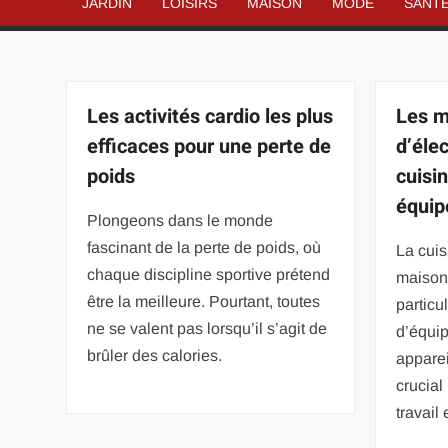
JARDIN
LOISIRS
MAISON
MODE
SANT
Les activités cardio les plus
Les m
efficaces pour une perte de
d’éle
poids
cuisi
équip
Plongeons dans le monde
fascinant de la perte de poids, où
La cuis
chaque discipline sportive prétend
maison,
être la meilleure. Pourtant, toutes
particu
ne se valent pas lorsqu’il s’agit de
d’équi
brûler des calories.
apparei
crucial
travail 