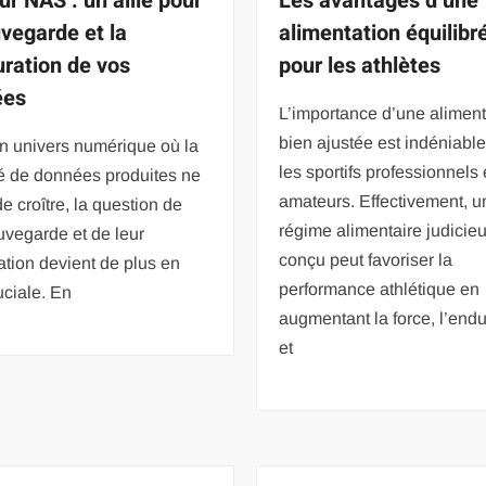
ur NAS : un allié pour
Les avantages d’une
uvegarde et la
alimentation équilibr
uration de vos
pour les athlètes
ées
L’importance d’une aliment
bien ajustée est indéniabl
n univers numérique où la
les sportifs professionnels 
té de données produites ne
amateurs. Effectivement, u
e croître, la question de
régime alimentaire judici
uvegarde et de leur
conçu peut favoriser la
ation devient de plus en
performance athlétique en
uciale. En
augmentant la force, l’end
et