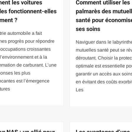
nt les voitures
Comment utiliser les
des fonctionnent-elles
palmarès des mutuel
ement ?
santé pour économise
ses soins
trie automobile a fait
mes progrès pour répondre
Naviguer dans le labyrinth
éoccupations croissantes
mutuelles santé peut se ré
 l’environnement et à la
déroutant. Choisir la protec
mation de carburant. L’une
optimale est essentielle po
onses les plus
garantir un accès aux soins
ncantes est l’émergence
en évitant des coûts exorbi
tures
Les