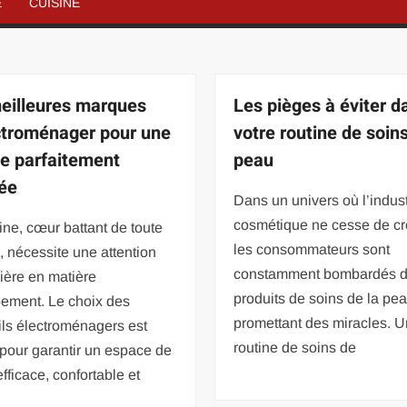
É
CUISINE
eilleures marques
Les pièges à éviter d
ctroménager pour une
votre routine de soins
ne parfaitement
peau
ée
Dans un univers où l’indust
cosmétique ne cesse de cro
ine, cœur battant de toute
les consommateurs sont
 nécessite une attention
constamment bombardés 
lière en matière
produits de soins de la pe
pement. Le choix des
promettant des miracles. 
ls électroménagers est
routine de soins de
 pour garantir un espace de
efficace, confortable et