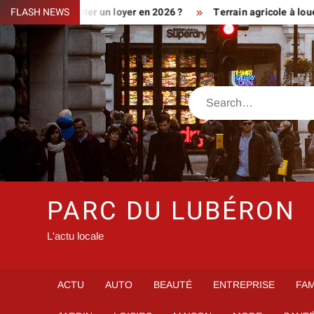
Skip
nt augmenter un loyer en 2026 ?
FLASH NEWS
Terrain agricole à louer près d
to
content
Search
PARC DU LUBÉRON
L'actu locale
ACTU
AUTO
BEAUTÉ
ENTREPRISE
FAM