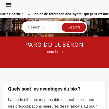
Skip
to
e partir ?
Indice de référence des loyers : qui peut vraiment 
content
Search
PARC DU LUBÉRON
L'actu locale
Quels sont les avantages du bio ?
La mode éthique, responsable et durable est l’une
des préoccupations majeures des Français. Et pour