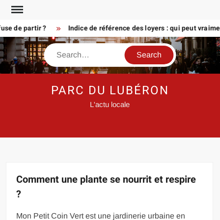
Skip
to
de partir ?
Indice de référence des loyers : qui peut vraiment 
content
Search
PARC DU LUBÉRON
L'actu locale
Comment une plante se nourrit et respire
?
Mon Petit Coin Vert est une jardinerie urbaine en