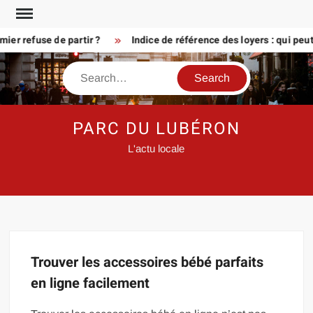
Skip
to
er refuse de partir ?
Indice de référence des loyers : qui peu
content
Search
PARC DU LUBÉRON
L'actu locale
Trouver les accessoires bébé parfaits
en ligne facilement