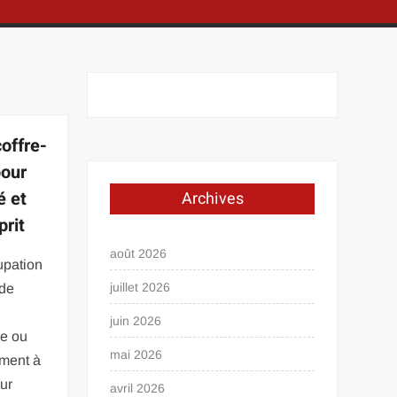
offre-
pour
é et
Archives
prit
août 2026
upation
juillet 2026
nde
juin 2026
se ou
mai 2026
ement à
eur
avril 2026