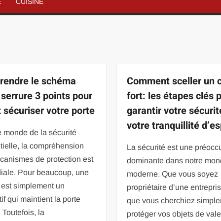
É
CUISINE
endre le schéma
Comment sceller un c
 serrure 3 points pour
fort: les étapes clés 
 sécuriser votre porte
garantir votre sécurit
votre tranquillité d’es
 monde de la sécurité
tielle, la compréhension
La sécurité est une préocc
canismes de protection est
dominante dans notre mo
diale. Pour beaucoup, une
moderne. Que vous soyez
 est simplement un
propriétaire d’une entrepri
tif qui maintient la porte
que vous cherchiez simpl
 Toutefois, la
protéger vos objets de val