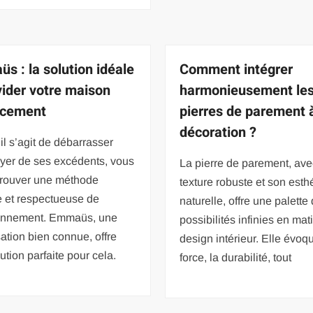
s : la solution idéale
Comment intégrer
vider votre maison
harmonieusement le
acement
pierres de parement 
décoration ?
il s’agit de débarrasser
oyer de ses excédents, vous
La pierre de parement, ave
trouver une méthode
texture robuste et son esth
e et respectueuse de
naturelle, offre une palette
ronnement. Emmaüs, une
possibilités infinies en mat
ation bien connue, offre
design intérieur. Elle évoq
ution parfaite pour cela.
force, la durabilité, tout