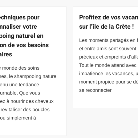
echniques pour
Profitez de vos vaca
nnaliser votre
sur l’île de la Crète !
oing naturel en
Les moments partagés en f
ion de vos besoins
et entre amis sont souvent
aires
précieux et empreints d’aff
Tout le monde attend avec
e monde des soins
impatience les vacances, 
ires, le shampooing naturel
moment propice pour se dé
venu une tendance
se reconnecter
ournable. Que vous
ez à nourrir des cheveux
 revitaliser des boucles
 ou simplement à