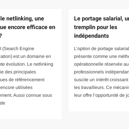
le netlinking, une
Le portage salarial, u
que encore efficace en
tremplin pour les
?
indépendants
 (Search Engine
L’option de portage salaria
ation) est un domaine en
présente comme une méth
te évolution. Le netlinking
opérationnelle réservée au
rtie des principales
professionnels indépendant
ques de référencement
suscite un intérêt croissan
 encore utilisées
les travailleurs. Ce mécan
lement. Aussi connue sous
leur offre l’opportunité de j
 de