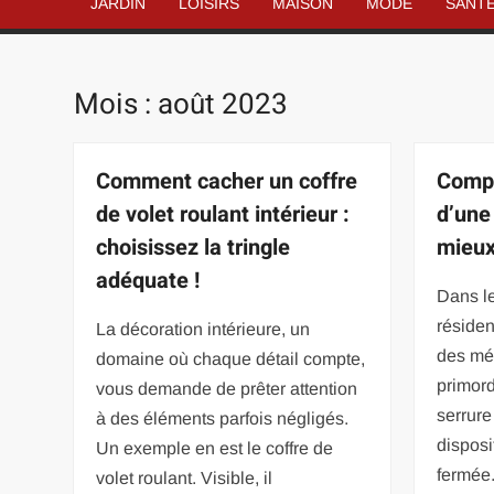
JARDIN
LOISIRS
MAISON
MODE
SANT
Mois :
août 2023
Comment cacher un coffre
Compr
de volet roulant intérieur :
d’une
choisissez la tringle
mieux
adéquate !
Dans le
résiden
La décoration intérieure, un
des mé
domaine où chaque détail compte,
primor
vous demande de prêter attention
serrure
à des éléments parfois négligés.
disposi
Un exemple en est le coffre de
fermée.
volet roulant. Visible, il