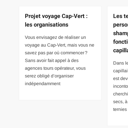
Projet voyage Cap-Vert :
Les t
les organisations
perso
shamp
Vous envisagez de réaliser un
fonct
voyage au Cap-Vert, mais vous ne
capill
savez pas par où commencer ?
Sans avoir fait appel à des
Dans l
agences tours opérateur, vous
capilla
serez obligé d’organiser
est de
indépendamment
incont
cherchi
secs, à
ternies