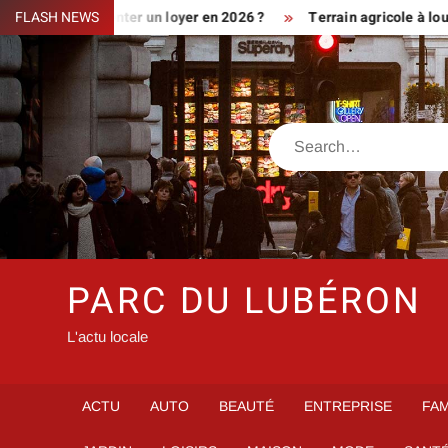
Skip
nt augmenter un loyer en 2026 ?
FLASH NEWS
Terrain agricole à louer près 
to
content
Search
PARC DU LUBÉRON
L'actu locale
ACTU
AUTO
BEAUTÉ
ENTREPRISE
FAM