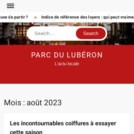
Skip
to
e partir ?
Indice de référence des loyers : qui peut vraiment 
content
Search
PARC DU LUBÉRON
L'actu locale
Mois :
août 2023
Les incontournables coiffures à essayer
cette saison