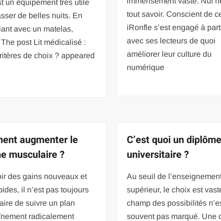
immensément vaste. Nul n
est un équipement très utile
tout savoir. Conscient de c
sser de belles nuits. En
iRonfle s’est engagé à par
iant avec un matelas,
avec ses lecteurs de quoi
he post Lit médicalisé :
améliorer leur culture du
ritères de choix ? appeared
numérique
ent augmenter le
C’est quoi un diplôm
e musculaire ?
universitaire ?
ir des gains nouveaux et
Au seuil de l’enseignemen
pides, il n’est pas toujours
supérieur, le choix est vaste
ire de suivre un plan
champ des possibilités n’e
aînement radicalement
souvent pas marqué. Une 