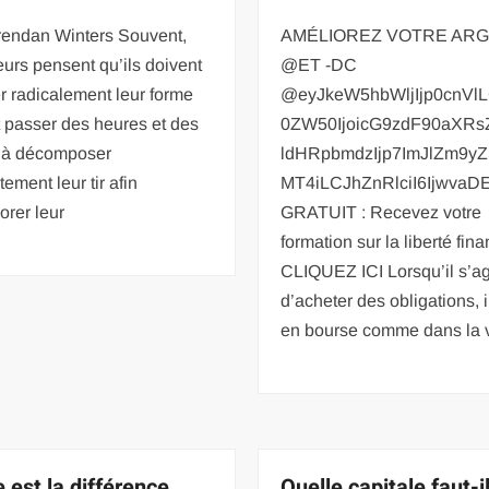
Brendan Winters Souvent,
AMÉLIOREZ VOTRE AR
eurs pensent qu’ils doivent
@ET -DC
 radicalement leur forme
@eyJkeW5hbWljIjp0cnVlL
et passer des heures et des
0ZW50IjoicG9zdF90aXRs
 à décomposer
ldHRpbmdzIjp7ImJlZm9yZS
ement leur tir afin
MT4iLCJhZnRlciI6IjwvaD
orer leur
GRATUIT : Recevez votre
formation sur la liberté fin
CLIQUEZ ICI Lorsqu’il s’ag
d’acheter des obligations, 
en bourse comme dans la 
 est la différence
Quelle capitale faut-i