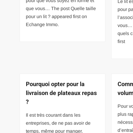
pour que vous soyez en forme et
Le lit 
que vous… The post Quelle taille
pour pa
pour un lit ? appeared first on
l’assoc
Echange Immo.
vous… T
quels c
first
Pourquoi opter pour la
Comm
livraison de plateaux repas
volum
?
Pour vo
plus ra
Il est très courant dans les
nécessa
entreprises, de ne pas avoir de
d’entr
temps, même pour manger.