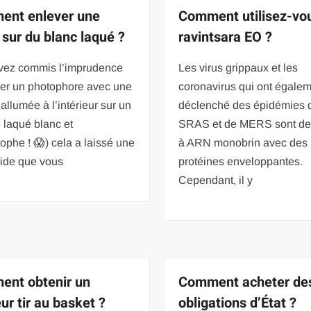
nt enlever une
Comment utilisez-vo
 sur du blanc laqué ?
ravintsara EO ?
vez commis l’imprudence
Les virus grippaux et les
cer un photophore avec une
coronavirus qui ont égale
allumée à l’intérieur sur un
déclenché des épidémies 
 laqué blanc et
SRAS et de MERS sont des
rophe ! 😱) cela a laissé une
à ARN monobrin avec des
aide que vous
protéines enveloppantes.
Cependant, il y
nt obtenir un
Comment acheter de
ur tir au basket ?
obligations d’État ?