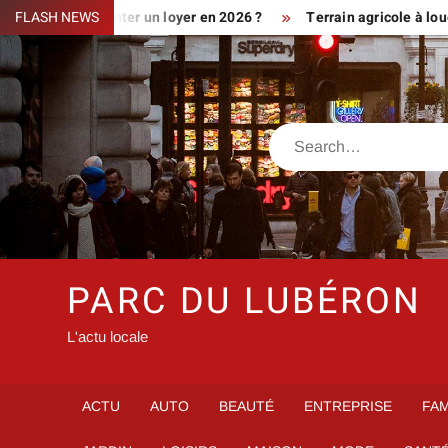
Skip
nt augmenter un loyer en 2026 ?
FLASH NEWS
Terrain agricole à louer près d
to
content
Search
PARC DU LUBÉRON
L'actu locale
ACTU
AUTO
BEAUTÉ
ENTREPRISE
FAM