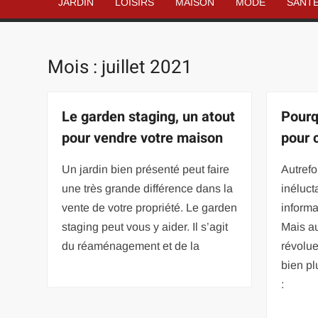
JARDIN
LOISIRS
MAISON
MODE
SANT
Mois :
juillet 2021
Le garden staging, un atout
Pourq
pour vendre votre maison
pour 
Un jardin bien présenté peut faire
Autrefo
une très grande différence dans la
inéluct
vente de votre propriété. Le garden
informa
staging peut vous y aider. Il s’agit
Mais au
du réaménagement et de la
révolue
bien pl
: