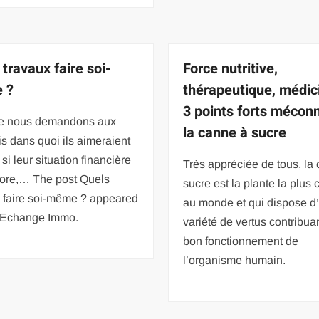
 travaux faire soi-
Force nutritive,
 ?
thérapeutique, médici
3 points forts mécon
e nous demandons aux
la canne à sucre
s dans quoi ils aimeraient
 si leur situation financière
Très appréciée de tous, la
iore,… The post Quels
sucre est la plante la plus 
x faire soi-même ? appeared
au monde et qui dispose d
n Echange Immo.
variété de vertus contribua
bon fonctionnement de
l’organisme humain.