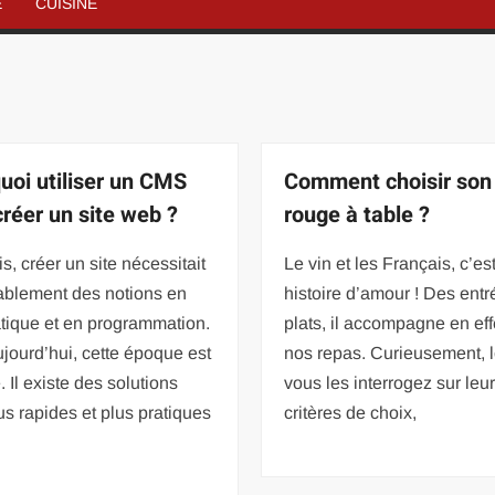
É
CUISINE
uoi utiliser un CMS
Comment choisir son 
créer un site web ?
rouge à table ?
is, créer un site nécessitait
Le vin et les Français, c’es
ablement des notions en
histoire d’amour ! Des ent
tique et en programmation.
plats, il accompagne en eff
jourd’hui, cette époque est
nos repas. Curieusement, 
. Il existe des solutions
vous les interrogez sur leu
us rapides et plus pratiques
critères de choix,