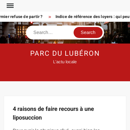
Skip
to
ier refuse de partir ?
Indice de référence des loyers : qui peu
content
Search
PARC DU LUBÉRON
L'actu locale
4 raisons de faire recours à une
liposuccion