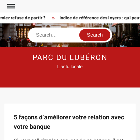
Skip
to
ier refuse de partir ?
Indice de référence des loyers : qui peu
content
Search
PARC DU LUBÉRON
L'actu locale
5 façons d’améliorer votre relation avec
votre banque