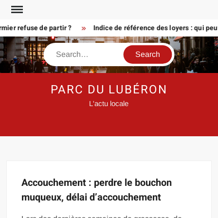
Skip
to
ier refuse de partir ?
Indice de référence des loyers : qui peu
content
Search
PARC DU LUBÉRON
L'actu locale
Accouchement : perdre le bouchon
muqueux, délai d’accouchement