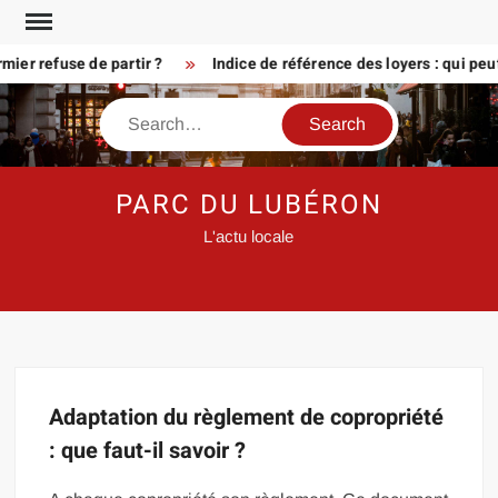
Skip
to
ier refuse de partir ?
Indice de référence des loyers : qui peu
content
Search
PARC DU LUBÉRON
L'actu locale
Adaptation du règlement de copropriété
: que faut-il savoir ?