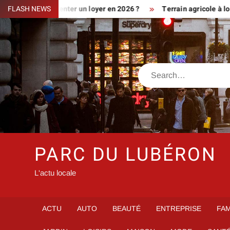
Skip
iment augmenter un loyer en 2026 ?
FLASH NEWS
Terrain agricole à louer pr
to
content
Search
PARC DU LUBÉRON
L'actu locale
ACTU
AUTO
BEAUTÉ
ENTREPRISE
FAM