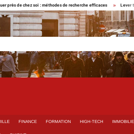
ès de chez soi : méthodes de recherche efficaces
Lever tôt ou ve
ILLE
FINANCE
FORMATION
HIGH-TECH
IMMOBILI