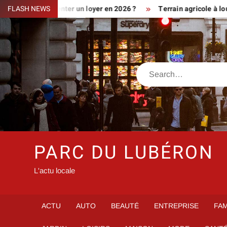
Skip
iment augmenter un loyer en 2026 ?
FLASH NEWS
Terrain agricole à louer prè
to
content
Search
PARC DU LUBÉRON
L'actu locale
ACTU
AUTO
BEAUTÉ
ENTREPRISE
FAM