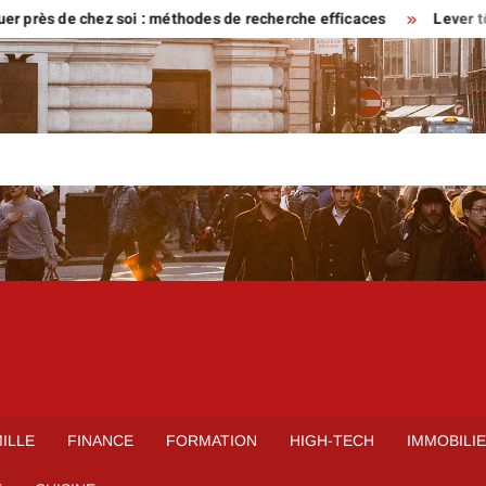
s de chez soi : méthodes de recherche efficaces
Lever tôt ou ve
ILLE
FINANCE
FORMATION
HIGH-TECH
IMMOBILI