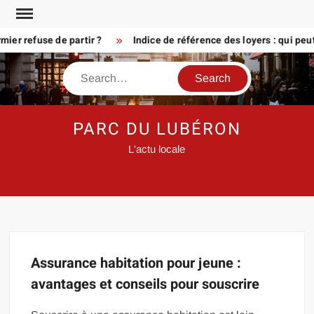
Skip
to
er refuse de partir ?
Indice de référence des loyers : qui peu
content
Search
PARC DU LUBÉRON
L'actu locale
Assurance habitation pour jeune :
avantages et conseils pour souscrire