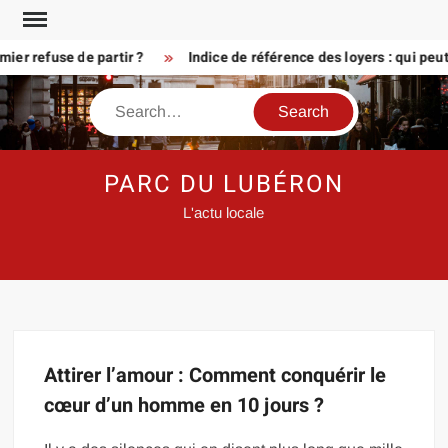
Skip
to
er refuse de partir ?
Indice de référence des loyers : qui peu
content
Search
PARC DU LUBÉRON
L'actu locale
Attirer l’amour : Comment conquérir le
cœur d’un homme en 10 jours ?