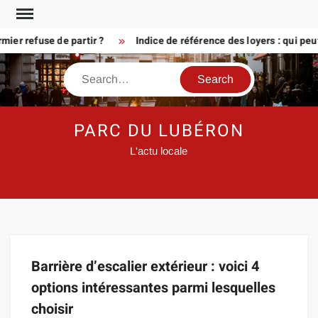
Skip
to
ier refuse de partir ?
Indice de référence des loyers : qui peu
content
Search
PARC DU LUBÉRON
L'actu locale
Barrière d’escalier extérieur : voici 4
options intéressantes parmi lesquelles
choisir