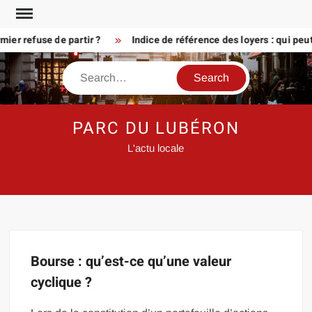
Skip
to
er refuse de partir ?
Indice de référence des loyers : qui peu
content
Search
PARC DU LUBÉRON
L'actu locale
Bourse : qu’est-ce qu’une valeur
cyclique ?