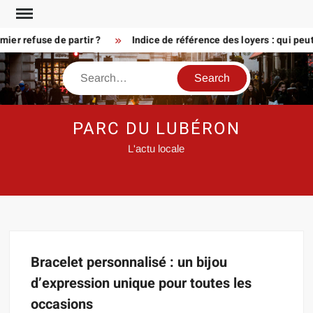
Skip
to
er refuse de partir ?
Indice de référence des loyers : qui peu
content
Search
PARC DU LUBÉRON
L'actu locale
Bracelet personnalisé : un bijou
d’expression unique pour toutes les
occasions