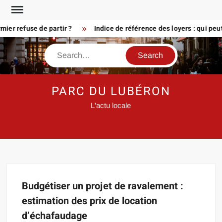
Skip
to
er refuse de partir ?
Indice de référence des loyers : qui peu
content
Search
PARC DU LUBÉRON
L'actu locale
Budgétiser un projet de ravalement :
estimation des prix de location
d’échafaudage