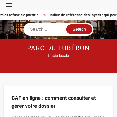
Skip
to
ier refuse de partir ?
Indice de référence des loyers : qui peu
content
Search
PARC DU LUBÉRON
L'actu locale
CAF en ligne : comment consulter et
gérer votre dossier