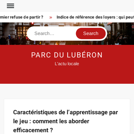
Skip
to
er refuse de partir ?
Indice de référence des loyers : qui peu
content
Search
PARC DU LUBÉRON
L'actu locale
Caractéristiques de l’apprentissage par
le jeu : comment les aborder
efficacement ?