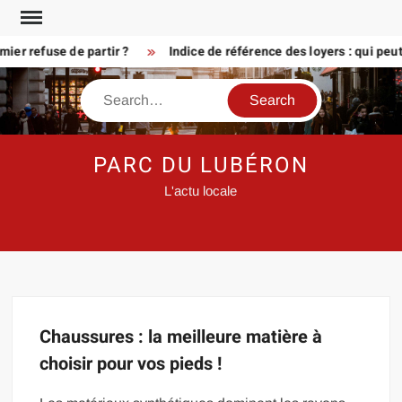
Skip
to
er refuse de partir ?
Indice de référence des loyers : qui peu
content
Search
PARC DU LUBÉRON
L'actu locale
Chaussures : la meilleure matière à
choisir pour vos pieds !