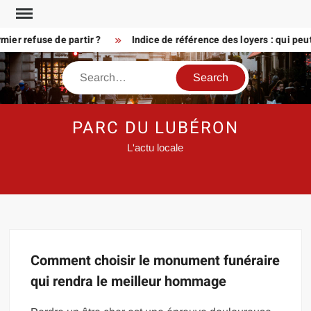
Skip
to
er refuse de partir ?
Indice de référence des loyers : qui peu
content
Search
PARC DU LUBÉRON
L'actu locale
Comment choisir le monument funéraire
qui rendra le meilleur hommage