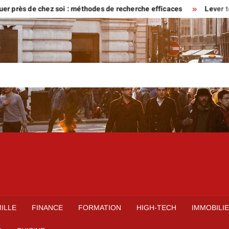
ès de chez soi : méthodes de recherche efficaces
Lever tôt ou ve
ILLE
FINANCE
FORMATION
HIGH-TECH
IMMOBILI