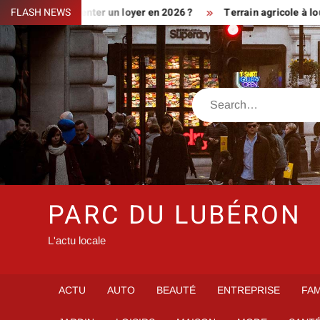
Skip
iment augmenter un loyer en 2026 ?
FLASH NEWS
Terrain agricole à louer pr
to
content
Search
PARC DU LUBÉRON
L'actu locale
ACTU
AUTO
BEAUTÉ
ENTREPRISE
FAM