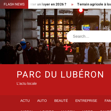
Skip
iment augmenter un loyer en 2026 ?
FLASH NEWS
Terrain agricole à louer prè
to
content
Search
PARC DU LUBÉRON
L'actu locale
ACTU
AUTO
BEAUTÉ
ENTREPRISE
FAM