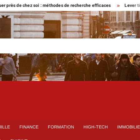
s de chez soi : méthodes de recherche efficaces
Lever tôt ou ve
ILLE
FINANCE
FORMATION
HIGH-TECH
IMMOBILI