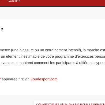
É
CUISINE
 ?
mettre (une blessure ou un entraînement intensif), la marche es
ent un élément inestimable de votre programme d’exercices perso
ivants qui montrent comment les participants à différents types
?
appeared first on
Foudesport.com
.
COMMENT FAIRE UN PLANNING POUR LE PERSON