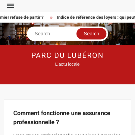
Skip
to
er refuse de partir ?
Indice de référence des loyers : qui peu
content
Search
PARC DU LUBÉRON
L'actu locale
Comment fonctionne une assurance
professionnelle ?