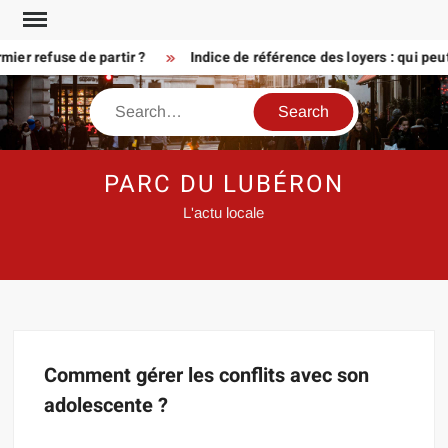
Skip
to
ier refuse de partir ?
Indice de référence des loyers : qui peu
content
Search
PARC DU LUBÉRON
L'actu locale
Comment gérer les conflits avec son
adolescente ?