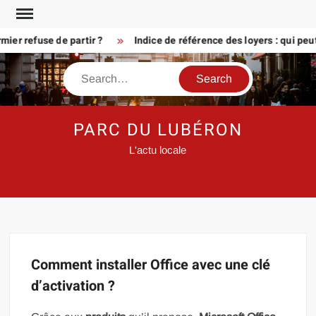
Skip
to
ier refuse de partir ?
Indice de référence des loyers : qui peu
content
Search
PARC DU LUBÉRON
L'actu locale
Comment installer Office avec une clé
d’activation ?