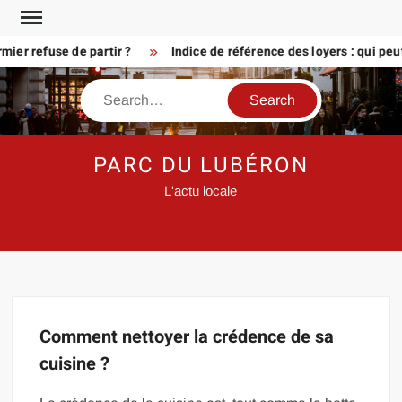
Skip
to
ier refuse de partir ?
Indice de référence des loyers : qui peu
content
Search
PARC DU LUBÉRON
L'actu locale
Comment nettoyer la crédence de sa
cuisine ?