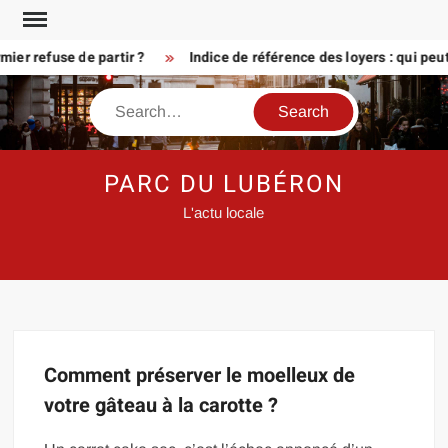
Skip
to
er refuse de partir ?
Indice de référence des loyers : qui peu
content
Search
PARC DU LUBÉRON
L'actu locale
Comment préserver le moelleux de
votre gâteau à la carotte ?