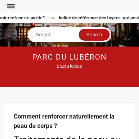
Skip
to
er refuse de partir ?
Indice de référence des loyers : qui peu
content
Search
PARC DU LUBÉRON
L'actu locale
Comment renforcer naturellement la
peau du corps ?