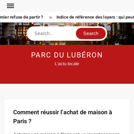
Skip
to
er refuse de partir ?
Indice de référence des loyers : qui peu
content
Search
PARC DU LUBÉRON
L'actu locale
Comment réussir l’achat de maison à
Paris ?