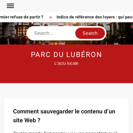
Skip
to
ier refuse de partir ?
Indice de référence des loyers : qui peu
content
Search
PARC DU LUBÉRON
L'actu locale
Comment sauvegarder le contenu d’un
site Web ?