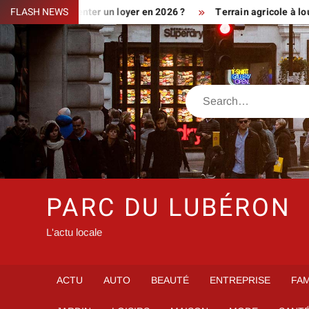
Skip
iment augmenter un loyer en 2026 ?
FLASH NEWS
Terrain agricole à louer prè
to
content
Search
PARC DU LUBÉRON
L'actu locale
ACTU
AUTO
BEAUTÉ
ENTREPRISE
FAM