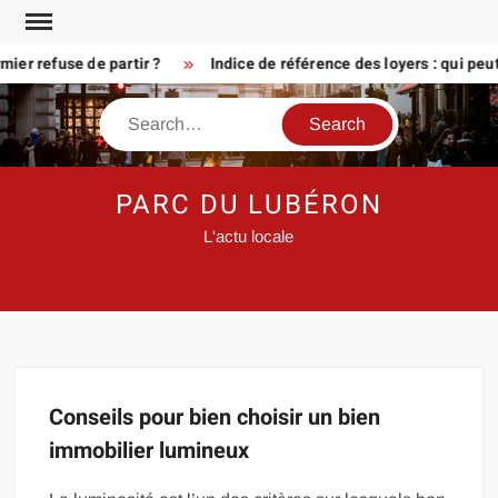
Skip
to
er refuse de partir ?
Indice de référence des loyers : qui peu
content
Search
PARC DU LUBÉRON
L'actu locale
Conseils pour bien choisir un bien
immobilier lumineux