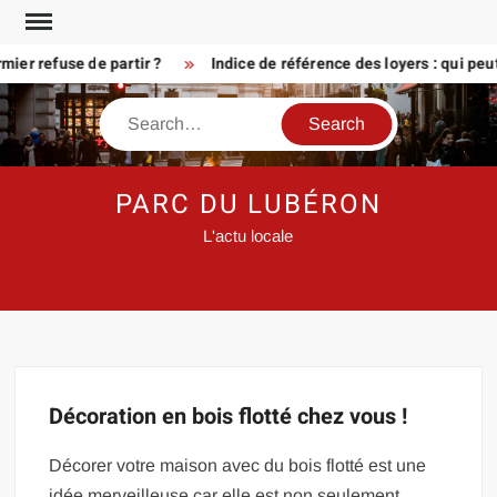
Skip
to
ier refuse de partir ?
Indice de référence des loyers : qui peu
content
Search
PARC DU LUBÉRON
L'actu locale
Décoration en bois flotté chez vous !
Décorer votre maison avec du bois flotté est une
idée merveilleuse car elle est non seulement