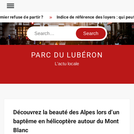
Skip
to
er refuse de partir ?
Indice de référence des loyers : qui peu
content
Search
PARC DU LUBÉRON
L'actu locale
Découvrez la beauté des Alpes lors d’un
baptême en hélicoptère autour du Mont
Blanc